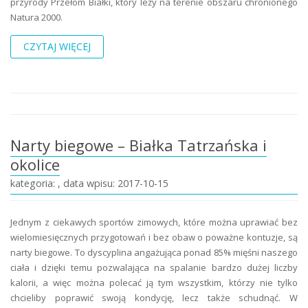
przyrody Przełom Białki, który leży na terenie obszaru chronionego
Natura 2000.
CZYTAJ WIĘCEJ
Narty biegowe – Białka Tatrzańska i
okolice
kategoria: , data wpisu: 2017-10-15
Jednym z ciekawych sportów zimowych, które można uprawiać bez
wielomiesięcznych przygotowań i bez obaw o poważne kontuzje, są
narty biegowe. To dyscyplina angażująca ponad 85% mięśni naszego
ciała i dzięki temu pozwalająca na spalanie bardzo dużej liczby
kalorii, a więc można polecać ją tym wszystkim, którzy nie tylko
chcieliby poprawić swoją kondycję, lecz także schudnąć. W